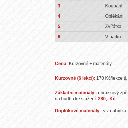
3
Koupání
4
Oblékání
5
Zvířátka
6
V parku
Cena:
Kurzovné + materiály
Kurzovné (6 lekcí):
170 Kč/lekce tj
Základní materiály
-
obrázkový zpě
na hudbu ke stažení:
280,- Kč
Doplňkové materiály
- viz nabídka