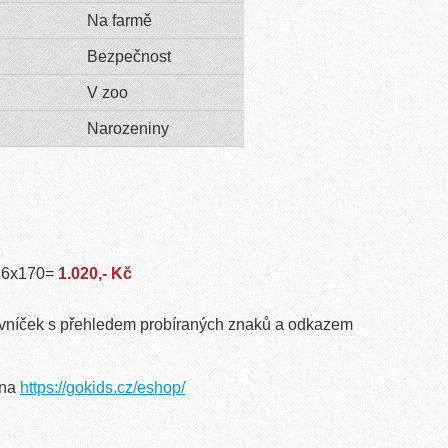
Na farmě
Bezpečnost
V zoo
Narozeniny
. 6x170=
1.020,- Kč
vníček s přehledem probíraných znaků a odkazem
 na
https://gokids.cz/eshop/