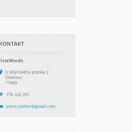
KONTAKT
FirstWords
U Mlýnského potoka 2
Olomouc
77900
776 326 251
petra.so
chor@gma
il.com