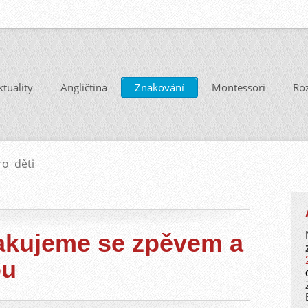
ktuality
Angličtina
Znakování
Montessori
Ro
ro děti
akujeme se zpěvem a
ou