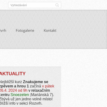
zvrh
Fotogalerie
Kontakt
AKTUALITY
Nejbližší kurz
Znakujeme se
zpěvem a hrou 1
začíná
v pátek
26.4. 2024 od 9h
v relaxačním
centru
Snoezelen
(
Mariánská 7).
Zbývá už jen jedno volné místo!
Bližší info v sekci Rozvrh.