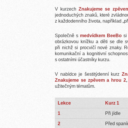
V kurzech
Znakujeme se zpěvem
jednoduchých znaků, které zvládnou 
z každodenního života, například „při
Společně s
medvídkem BeeBo
si
obrázkovou knížku a děti se dle s
při nichž si procvičí nové znaky. R
komunikační a kognitivní schopnos
s ostatními účastníky kurzu.
V nabídce je šestitýdenní kurz
Zn
Znakujeme se zpěvem a hrou 2
užitečným tématům.
Lekce
Kurz 1
1
Při jídle
2
Před span