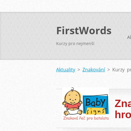
FirstWords
A
Kurzy pro nejmenší
Aktuality
>
Znakování
>
Kurzy p
Zn
hr