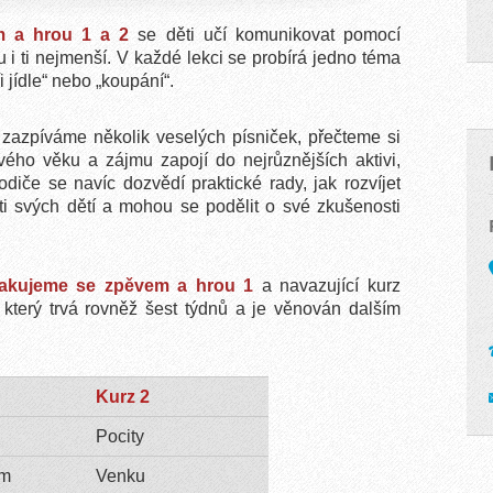
 a hrou 1 a 2
se děti učí komunikovat pomocí
i ti nejmenší. V každé lekci se probírá jedno téma
 jídle“ nebo „koupání“.
 zazpíváme několik veselých písniček, přečteme si
vého věku a zájmu zapojí do nejrůznějších aktivi,
odiče se navíc dozvědí praktické rady, jak rozvíjet
ti svých dětí a mohou se podělit o své zkušenosti
akujeme se zpěvem a hrou 1
a navazující kurz
,
který trvá rovněž šest týdnů a je věnován dalším
Kurz 2
Pocity
ím
Venku